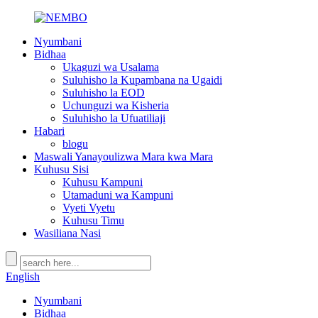
Nyumbani
Bidhaa
Ukaguzi wa Usalama
Suluhisho la Kupambana na Ugaidi
Suluhisho la EOD
Uchunguzi wa Kisheria
Suluhisho la Ufuatiliaji
Habari
blogu
Maswali Yanayoulizwa Mara kwa Mara
Kuhusu Sisi
Kuhusu Kampuni
Utamaduni wa Kampuni
Vyeti Vyetu
Kuhusu Timu
Wasiliana Nasi
English
Nyumbani
Bidhaa