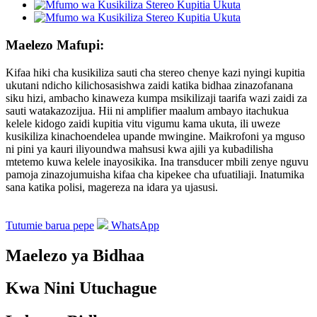
Maelezo Mafupi:
Kifaa hiki cha kusikiliza sauti cha stereo chenye kazi nyingi kupitia
ukutani ndicho kilichosasishwa zaidi katika bidhaa zinazofanana
siku hizi, ambacho kinaweza kumpa msikilizaji taarifa wazi zaidi za
sauti watakazozijua. Hii ni amplifier maalum ambayo itachukua
kelele kidogo zaidi kupitia vitu vigumu kama ukuta, ili uweze
kusikiliza kinachoendelea upande mwingine. Maikrofoni ya mguso
ni pini ya kauri iliyoundwa mahsusi kwa ajili ya kubadilisha
mtetemo kuwa kelele inayosikika. Ina transducer mbili zenye nguvu
pamoja zinazojumuisha kifaa cha kipekee cha ufuatiliaji. Inatumika
sana katika polisi, magereza na idara ya ujasusi.
Tutumie barua pepe
WhatsApp
Maelezo ya Bidhaa
Kwa Nini Utuchague