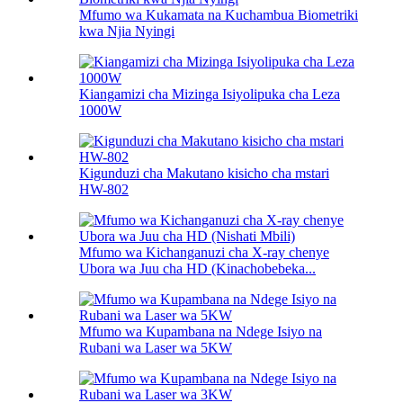
Mfumo wa Kukamata na Kuchambua Biometriki
kwa Njia Nyingi
Kiangamizi cha Mizinga Isiyolipuka cha Leza
1000W
Kigunduzi cha Makutano kisicho cha mstari
HW-802
Mfumo wa Kichanganuzi cha X-ray chenye
Ubora wa Juu cha HD (Kinachobebeka...
Mfumo wa Kupambana na Ndege Isiyo na
Rubani wa Laser wa 5KW