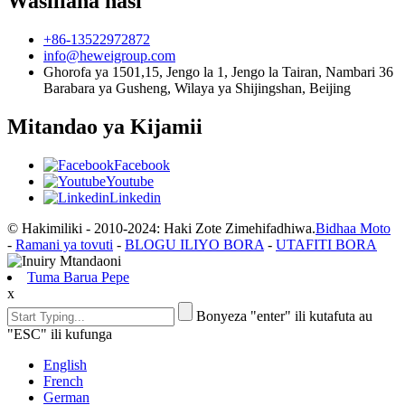
Wasiliana nasi
+86-13522972872
info@heweigroup.com
Ghorofa ya 1501,15, Jengo la 1, Jengo la Tairan, Nambari 36
Barabara ya Gusheng, Wilaya ya Shijingshan, Beijing
Mitandao ya Kijamii
Facebook
Youtube
Linkedin
© Hakimiliki - 2010-2024: Haki Zote Zimehifadhiwa.
Bidhaa Moto
-
Ramani ya tovuti
-
BLOGU ILIYO BORA
-
UTAFITI BORA
Tuma Barua Pepe
x
Bonyeza "enter" ili kutafuta au
"ESC" ili kufunga
English
French
German