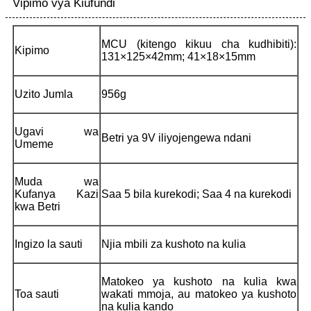
Vipimo vya Kiufundi
MCU (kitengo kikuu cha kudhibiti):
Kipimo
131×125×42mm; 41×18×15mm
Uzito Jumla
956g
Ugavi wa
Betri ya 9V iliyojengewa ndani
Umeme
Muda wa
Kufanya Kazi
Saa 5 bila kurekodi; Saa 4 na kurekodi
kwa Betri
Ingizo la sauti
Njia mbili za kushoto na kulia
Matokeo ya kushoto na kulia kwa
Toa sauti
wakati mmoja, au matokeo ya kushoto
na kulia kando