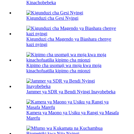
Kinachobebeka
Kigunduzi cha Gesi Nyingi
Kigunduzi cha Magendo ya Biashara chenye
kazi nyingi
Kipimo cha usomaji wa moja kwa moja
kinachofuatilia kipimo cha mionzi
Jammer ya SDR ya Bendi Nyingi Inayobebeka
Kamera ya Maono ya Usiku ya Rangi ya Masafa
Marefu