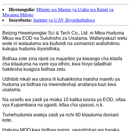
Iliyotangulia:
Mfumo wa Maono ya Usiku wa Rangi ya
Mwanga Mdogo
Inayofuata:
Jammer ya UAV Iliyorekebishwa
Beijing Heweiyongtai Sci & Tech Co., Ltd. ni Mtoa Huduma
Mkuu wa EOD na Suluhisho za Usalama. Wafanyakazi wetu
wote ni wataalamu wa kiufundi na usimamizi waliohitimu
kukupa huduma iliyoridhika.
Bidhaa zote zina ripoti za majaribio ya kiwango cha kitaifa
cha kitaaluma na vyeti vya idhini, kwa hivyo tafadhali
hakikisha kuagiza bidhaa zetu.
Udhibiti mkali wa ubora ili kuhakikisha maisha marefu ya
huduma ya bidhaa na mwendeshaji anafanya kazi kwa
usalama.
Na uzoefu wa zaidi ya miaka 10 katika tasnia ya EOD, vifaa
vya Kupambana na ugaidi, kifaa cha ujasusi, n.k.
Tumehudumia wateja zaidi ya nchi 60 kitaaluma duniani
kote.
Hakuna MOQ kwa bidhaa nyingi, uwasilishaji wa haraka