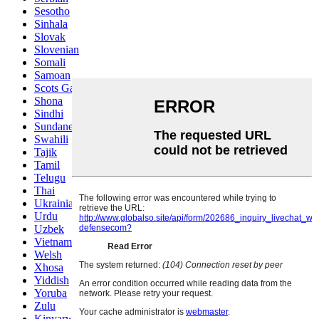
Sesotho
Sinhala
Slovak
Slovenian
Somali
Samoan
Scots Gaelic
Shona
Sindhi
Sundanese
Swahili
Tajik
Tamil
Telugu
Thai
Ukrainian
Urdu
Uzbek
Vietnamese
Welsh
Xhosa
Yiddish
Yoruba
Zulu
Kinyarwanda