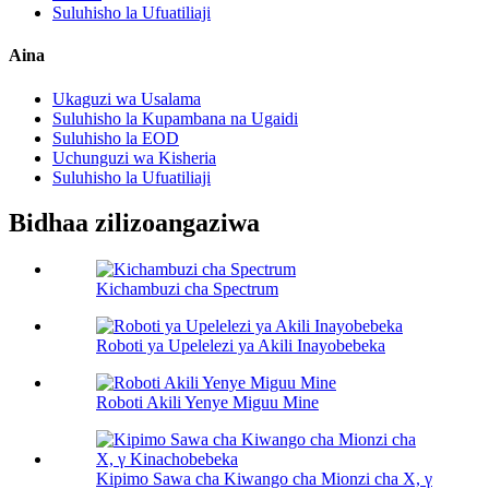
Suluhisho la Ufuatiliaji
Aina
Ukaguzi wa Usalama
Suluhisho la Kupambana na Ugaidi
Suluhisho la EOD
Uchunguzi wa Kisheria
Suluhisho la Ufuatiliaji
Bidhaa zilizoangaziwa
Kichambuzi cha Spectrum
Roboti ya Upelelezi ya Akili Inayobebeka
Roboti Akili Yenye Miguu Mine
Kipimo Sawa cha Kiwango cha Mionzi cha X, γ