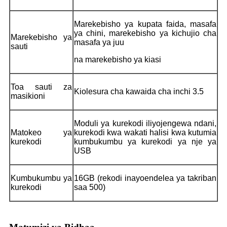
Marekebisho ya kupata faida, masafa
ya chini, marekebisho ya kichujio cha
Marekebisho ya
masafa ya juu
sauti
na marekebisho ya kiasi
Toa sauti za
Kiolesura cha kawaida cha inchi 3.5
masikioni
Moduli ya kurekodi iliyojengewa ndani,
Matokeo ya
kurekodi kwa wakati halisi kwa kutumia
kurekodi
kumbukumbu ya kurekodi ya nje ya
USB
Kumbukumbu ya
16GB (rekodi inayoendelea ya takriban
kurekodi
saa 500)